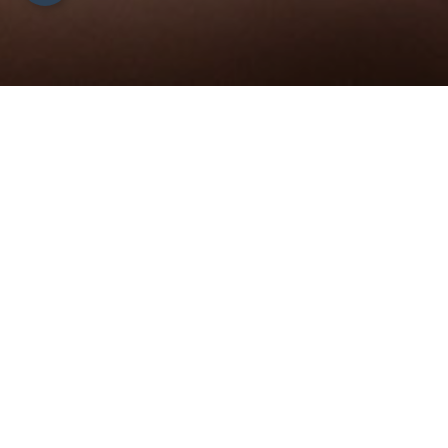
DISPONIBILITÉ
RÉSERVATION
BEAUTÉ
AMÉLIOREZ VOTRE CORPS
Massages et soins de beauté en Vallée d'Aoste
Laissez-vous dorloter dans notre SPA exclusif avec massages,
soins de beauté et rituels de bien-être.